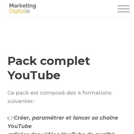
Avis clients
À propos
Contact
S'identifier
S'inscrire
Pack complet
YouTube
Ce pack est composé des 4 formations
suivantes :
👉
Créer, paramétrer et lancer sa chaine
YouTube